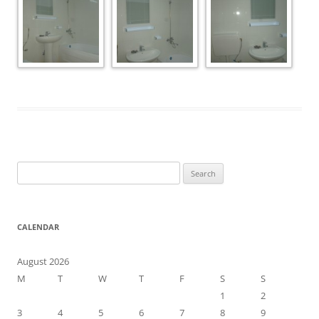
Search
for:
CALENDAR
August 2026
M
T
W
T
F
S
S
1
2
3
4
5
6
7
8
9