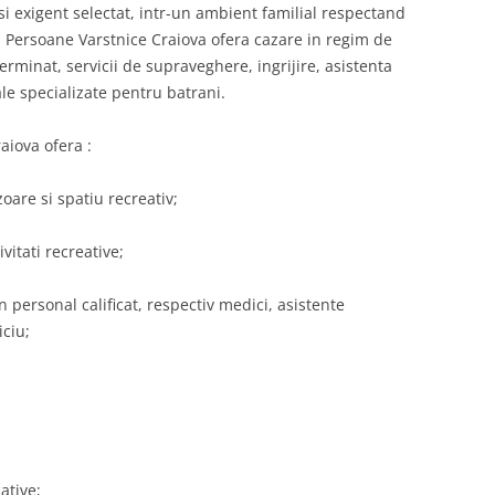
 si exigent selectat, intr-un ambient familial respectand
Persoane Varstnice Craiova ofera cazare in regim de
minat, servicii de supraveghere, ingrijire, asistenta
e specializate pentru batrani.
iova ofera :
are si spatiu recreativ;
vitati recreative;
n personal calificat, respectiv medici, asistente
iciu;
ative;