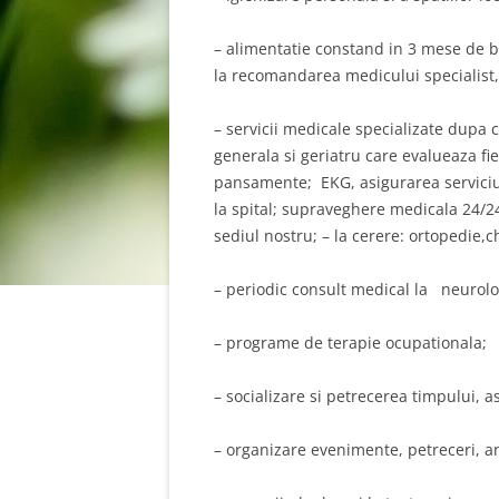
– alimentatie constand in 3 mese de baz
la recomandarea medicului specialist, 
– servicii medicale specializate dupa
generala si geriatru care evalueaza fi
pansamente; EKG, asigurarea serviciu
la spital; supraveghere medicala 24/24
sediul nostru; – la cerere: ortopedie,c
– periodic consult medical la neurolog,
– programe de terapie ocupationala;
– socializare si petrecerea timpului, 
– organizare evenimente, petreceri, ani