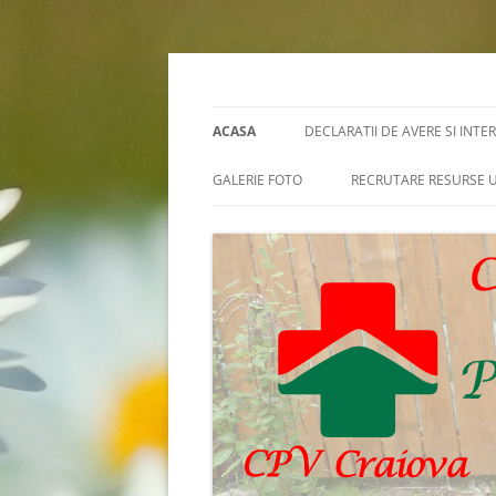
Skip
to
content
Cpv Craiova
ACASA
DECLARATII DE AVERE SI INTE
GALERIE FOTO
RECRUTARE RESURSE
RENOVARE
ANUNTURI CONCURSU
ARHIVE CONCURSURI