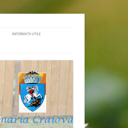
INFORMATII UTILE
NIGRAMA
ACTE NECESARE INTERNARE
CONTRIBUȚIE ÎNTREȚINERE/COST
MEDIU
VENITURILOR
GHIDUL BENEFICIARULUI
COD DE ETICĂ
LEGISLATIE
RAPORT DE ACTIVITATE