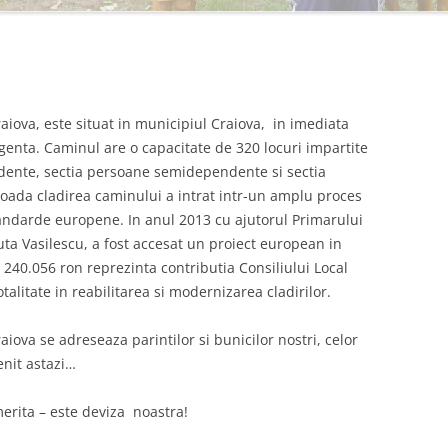
iova, este situat in municipiul Craiova, in imediata
genta. Caminul are o capacitate de 320 locuri impartite
endente, sectia persoane semidependente si sectia
oada cladirea caminului a intrat intr-un amplu proces
andarde europene. In anul 2013 cu ajutorul Primarului
ta Vasilescu, a fost accesat un proiect european in
 240.056 ron reprezinta contributia Consiliului Local
totalitate in reabilitarea si modernizarea cladirilor.
ova se adreseaza parintilor si bunicilor nostri, celor
nit astazi…
merita – este deviza noastra!