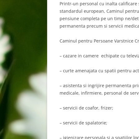
Printr-un personal cu inalta calificare
standardul european, Caminul pentru 
pensiune completa pe un timp ne/deter
permanenta precum si servicii medical
Caminul pentru Persoane Varstnice Cra
– cazare in
camere echipate cu televizo
– curte amenajata cu spatii pentru acti
– asistenta si ingrijire permanenta pri
medicale, infirmiere, personal de serv
– servicii de coafor, frizer;
– servicii de spalatorie;
– igienizare personala si a spatiilor loc