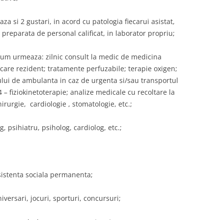
a si 2 gustari, in acord cu patologia fiecarui asistat,
preparata de personal calificat, in laborator propriu;
 cum urmeaza: zilnic consult la medic de medicina
ecare rezident; tratamente perfuzabile; terapie oxigen;
lui de ambulanta in caz de urgenta si/sau transportul
 – fiziokinetoterapie; analize medicale cu recoltare la
hirurgie, cardiologie , stomatologie, etc.;
 psihiatru, psiholog, cardiolog, etc.;
asistenta sociala permanenta;
versari, jocuri, sporturi, concursuri;