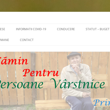
RESE
INFORMATII COVID-19
CONDUCERE
STATUT – BUGET
STATUT – ORGA
 UMANE
CONTACT
BUGET
RI
TRANSPARENTA 
SALARIALE