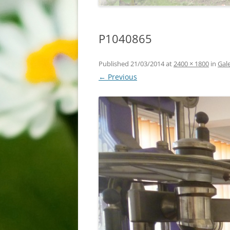
P1040865
Published
21/03/2014
at
2400 × 1800
in
Gale
← Previous