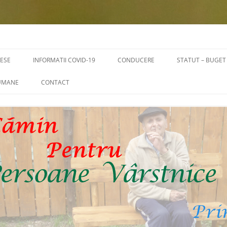
RESE
INFORMATII COVID-19
CONDUCERE
STATUT – BUGET
STATUT – ORGA
 UMANE
CONTACT
BUGET
RI
TRANSPARENTA 
SALARIALE