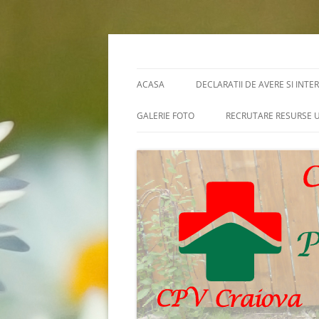
Skip
to
content
Cpv Craiova
ACASA
DECLARATII DE AVERE SI INTE
GALERIE FOTO
RECRUTARE RESURSE
RENOVARE
ANUNTURI CONCURSU
ARHIVE CONCURSURI