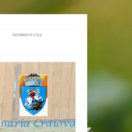
INFORMATII UTILE
NIGRAMA
ACTE NECESARE INTERNARE
CONTRIBUȚIE ÎNTREȚINERE/COST
MEDIU
VENITURILOR
GHIDUL BENEFICIARULUI
COD DE ETICĂ
LEGISLATIE
RAPORT DE ACTIVITATE