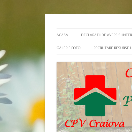
Skip
to
content
Cpv Craiova
ACASA
DECLARATII DE AVERE SI INTE
GALERIE FOTO
RECRUTARE RESURSE
RENOVARE
ANUNTURI CONCURSU
ARHIVE CONCURSURI