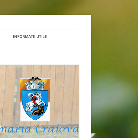
INFORMATII UTILE
NIGRAMA
ACTE NECESARE INTERNARE
CONTRIBUȚIE ÎNTREȚINERE/COST
MEDIU
VENITURILOR
GHIDUL BENEFICIARULUI
COD DE ETICĂ
LEGISLATIE
RAPORT DE ACTIVITATE