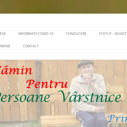
RESE
INFORMATII COVID-19
CONDUCERE
STATUT – BUGET
STATUT – ORGA
 UMANE
CONTACT
BUGET
RI
TRANSPARENTA 
SALARIALE